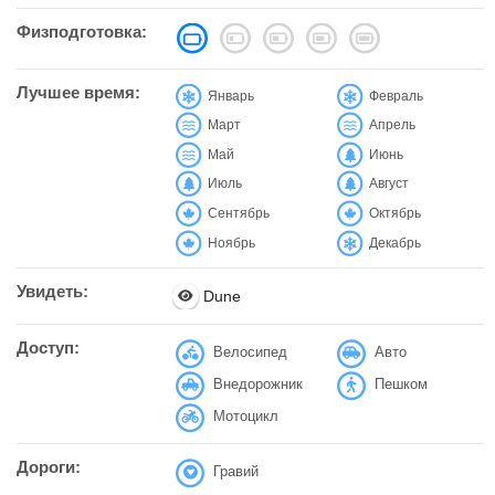
Физподготовка:
Лучшее время:
Январь
Февраль
Март
Апрель
Май
Июнь
Июль
Август
Сентябрь
Октябрь
Ноябрь
Декабрь
Увидеть:
Dune
Доступ:
Велосипед
Авто
Внедорожник
Пешком
Мотоцикл
Дороги:
Гравий