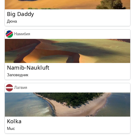
Big Daddy
Дюна
Намибия
Namib-Naukluft
Заповедник
Латвия
Kolka
Мыс