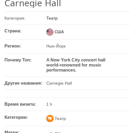
Carnegie Hall
Категория:
Театр
Страна:
США
Регион:
Нью-Йорк
Почему Топ:
A New York City concert hall
world‑renowned for music
performances.
Другие названия:
Carnegie Hall
Время визита:
1 h
Категории:
Театр
Метки: