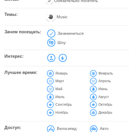
Обязательно посетить
Темы:
Music
Зачем посещать:
Зачекиниться
Шоу
Интерес:
Лучшее время:
Январь
Февраль
Март
Апрель
Май
Июнь
Июль
Август
Сентябрь
Октябрь
Ноябрь
Декабрь
Доступ:
Велосипед
Авто