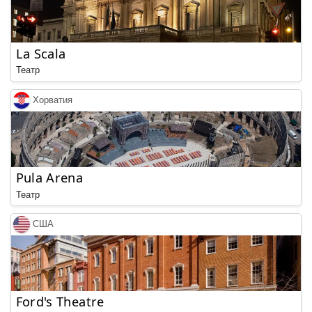
La Scala
Театр
Хорватия
Pula Arena
Театр
США
Ford's Theatre