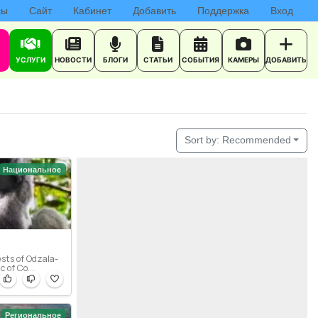
сы
Сайт
Кабинет
Добавить
Поддержка
Вход
УСЛУГИ
НОВОСТИ
БЛОГИ
СТАТЬИ
СОБЫТИЯ
КАМЕРЫ
ДОБАВИТЬ
Sort by:
Recommended
Национальное
rests of Odzala-
 of Co...
Региональное