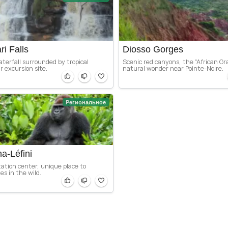
ri Falls
Diosso Gorges
terfall surrounded by tropical
Scenic red canyons, the “African G
r excursion site.
natural wonder near Pointe-Noire.
Региональное
a-Léfini
itation center, unique place to
es in the wild.