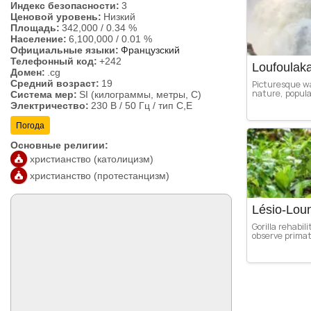
Индекс безопасности:
3
Ценовой уровень:
Низкий
Площадь:
342,000
/
0.34 %
Население:
6,100,000
/
0.01 %
Официальные языки:
Французский
Телефонный код:
+242
Loufoulaka
Домен:
.cg
Средний возраст:
19
Picturesque wa
nature, popula
Система мер:
SI (килограммы, метры, C)
Электричество:
230 В / 50 Гц / тип C,E
Погода
Основные религии:
христианство (католицизм)
христианство (протестанцизм)
Lésio-Loun
Gorilla rehabil
observe primat