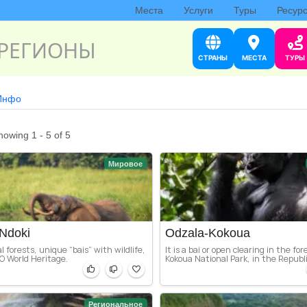
Места
Услуги
Туры
Ресур
РЕГИОНЫ
СТРАНЫ
МЕСТА
ТУРЫ
Инфо
howing 1 - 5 of 5
Мировое
Ndoki
Odzala-Kokoua
al forests, unique “bais” with wildlife,
It is a bai or open clearing in the fo
O World Heritage.
Kokoua National Park, in the Republic
Региональное