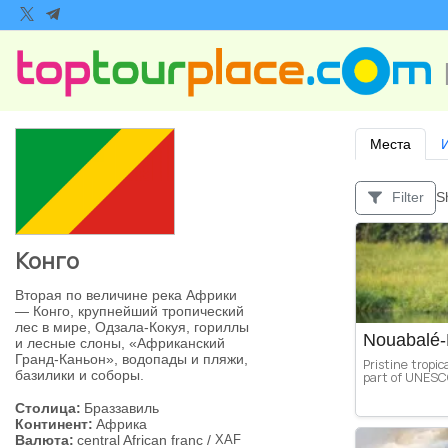
Места
S
Filter
Конго
Вторая по величине река Африки
— Конго, крупнейший тропический
лес в мире, Одзала-Кокуя, гориллы
Nouabalé-
и лесные слоны, «Африканский
Гранд-Каньон», водопады и пляжи,
Pristine tropic
базилики и соборы.
part of UNESC
Столица:
Браззавиль
Континент:
Африка
Валюта:
сentral African franc
/
XAF