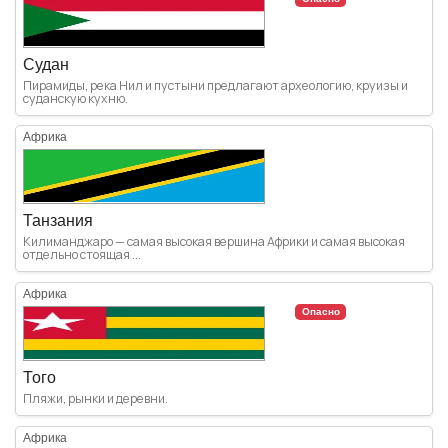
Судан
Пирамиды, река Нил и пустыни предлагают археологию, круизы и
суданскую кухню.
Африка
Танзания
Килиманджаро — самая высокая вершина Африки и самая высокая
отдельно стоящая ...
Африка
Опасно
Того
Пляжи, рынки и деревни.
Африка