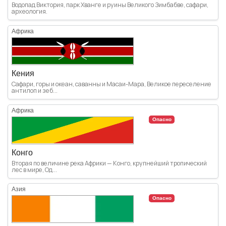
Водопад Виктория, парк Хванге и руины Великого Зимбабве, сафари,
археология.
Африка
Кения
Сафари, горы и океан, саванны и Масаи-Мара, Великое переселение
антилоп и зеб...
Африка
Опасно
Конго
Вторая по величине река Африки — Конго, крупнейший тропический
лес в мире, Од...
Азия
Опасно