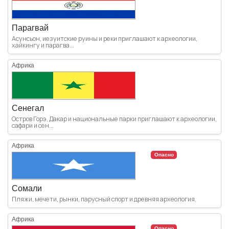
Парагвай
Асунсьон, иезуитские руины и реки приглашают к археологии,
хайкингу и парагва...
Африка
Сенегал
Остров Горэ, Дакар и национальные парки приглашают к археологии,
сафари и сен...
Африка
Опасно
Сомали
Пляжи, мечети, рынки, парусный спорт и древняя археология.
Африка
Опасно