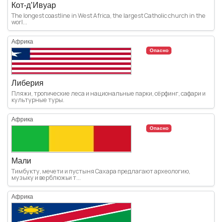
Кот-д’Ивуар
The longest coastline in West Africa, the largest Catholic church in the
worl...
Африка
Опасно
Либерия
Пляжи, тропические леса и национальные парки, сёрфинг, сафари и
культурные туры.
Африка
Опасно
Мали
Тимбукту, мечети и пустыня Сахара предлагают археологию,
музыку и верблюжьи т...
Африка