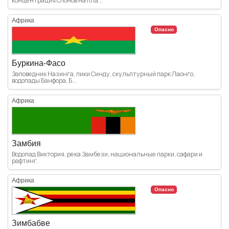
концентрация слонов на пла...
Африка
Опасно
Буркина-Фасо
Заповедник Назинга, пики Синду, скульптурный парк Лаонго,
водопады Банфора, Б...
Африка
Замбия
Водопад Виктория, река Замбези, национальные парки, сафари и
рафтинг.
Африка
Опасно
Зимбабве