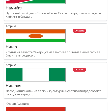
Намибия
Пустыня Намиб, парк Этоша и Берег Скелетов предлагают сафари,
хайкинг и блюда...
Африка
Опасно
Нигер
Крупнейшая часть Сахары, самая высокая глиняная минаретная
башня в мире, двор...
Африка
Опасно
Нигерия
Лагос, национальные парки и культурные фестивали предлагают
городские туры, с...
Южная Америка