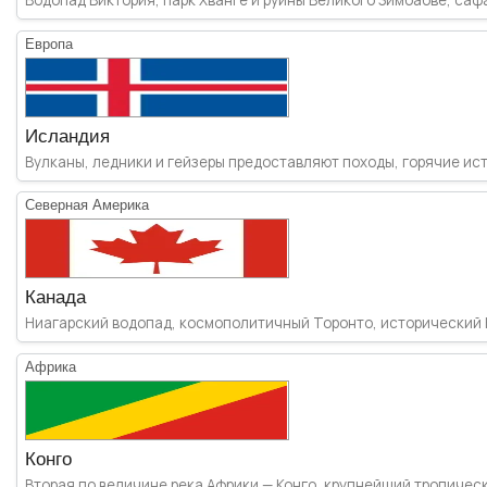
Европа
Исландия
Вулканы, ледники и гейзеры предоставляют походы, горячие исто
Северная Америка
Канада
Ниагарский водопад, космополитичный Торонто, исторический Кв
Африка
Конго
Вторая по величине река Африки — Конго, крупнейший тропически