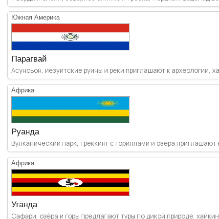
Южная Америка
Парагвай
Асунсьон, иезуитские руины и реки приглашают к археологии, хай
Африка
Руанда
Вулканический парк, треккинг с гориллами и озёра приглашают к
Африка
Уганда
Сафари, озёра и горы предлагают туры по дикой природе, хайкинг