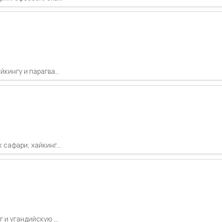
кингу и парагва...
 сафари, хайкинг...
 и угандийскую ...