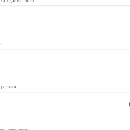
, один из самых ...
ы.
 рафтинг.
ари, археология.