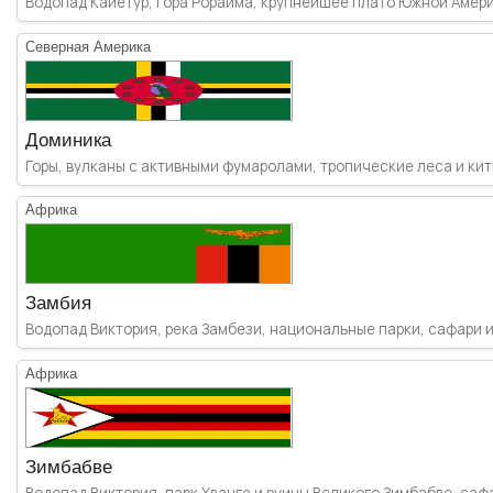
Водопад Кайетур, гора Рорайма, крупнейшее плато Южной Америки
Северная Америка
Доминика
Горы, вулканы с активными фумаролами, тропические леса и кит
Африка
Замбия
Водопад Виктория, река Замбези, национальные парки, сафари и
Африка
Зимбабве
Водопад Виктория, парк Хванге и руины Великого Зимбабве, саф