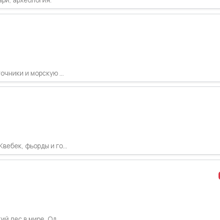
чники и морскую ...
ебек, фьорды и го...
й лес в мире, Од...