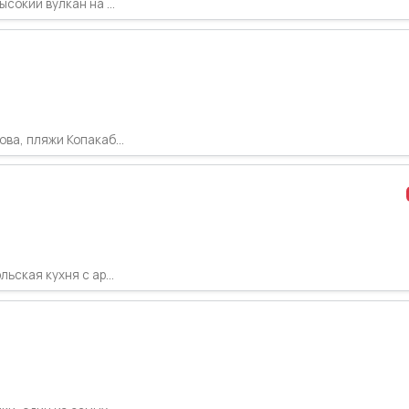
сокий вулкан на ...
ва, пляжи Копакаб...
ьская кухня с ар...