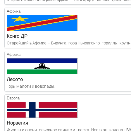
Африка
Конго ДР
Старейший в Африке — Вирунга, гора Ньирагонго, гориллы, крупн
Африка
Лесото
Горы Малоти и водопады.
Европа
Норвегия
Фьорды и олени, северное сияние и треска, Нордкап, водопад Вё