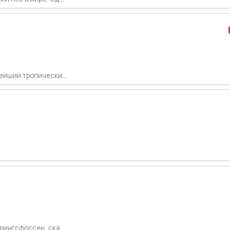
ейший тропически...
рингсфоссен, ска...