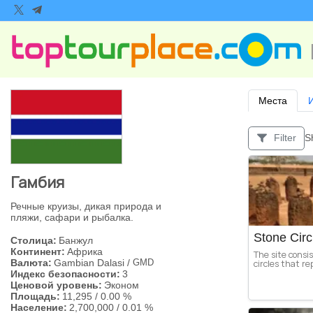
Места
S
Filter
Гамбия
Речные круизы, дикая природа и
пляжи, сафари и рыбалка.
Stone Cir
Столица:
Банжул
Континент:
Африка
The site consis
Валюта:
Gambian Dalasi
/
circles that r
GMD
Индекс безопасности:
3
Ценовой уровень:
Эконом
Площадь:
11,295
/
0.00 %
Население:
2,700,000
/
0.01 %