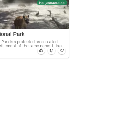
Национальное
ional Park
 Park is a protected area located
ttlement of the same name. It is a...