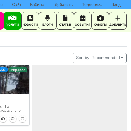
сы
Сайт
Кабинет
Добавить
Поддержка
Вход
УСЛУГИ
НОВОСТИ
БЛОГИ
СТАТЬИ
СОБЫТИЯ
КАМЕРЫ
ДОБАВИТЬ
Sort by:
Recommended
СКО
Мировое
sent a
facets of the