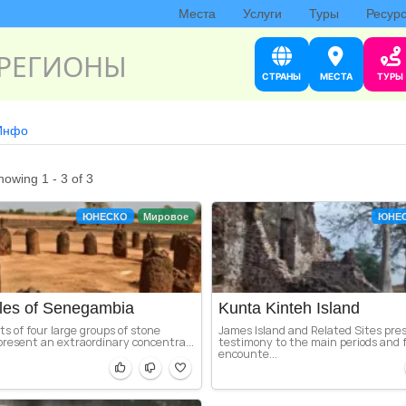
Места
Услуги
Туры
Ресур
РЕГИОНЫ
СТРАНЫ
МЕСТА
ТУРЫ
Инфо
howing 1 - 3 of 3
ЮНЕСКО
Мировое
ЮНЕ
cles of Senegambia
Kunta Kinteh Island
ts of four large groups of stone
James Island and Related Sites pre
epresent an extraordinary concentra...
testimony to the main periods and 
encounte...