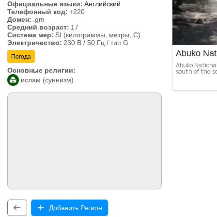
Официальные языки:
Английский
Телефонный код:
+220
Домен:
.gm
Средний возраст:
17
Система мер:
SI (килограммы, метры, C)
Электричество:
230 В / 50 Гц / тип G
Abuko Nat
Погода
Abuko National
Основные религии:
south of the se
ислам (суннизм)
Добавить Регион