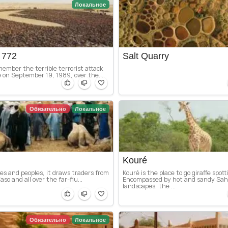
Локальное
 772
Salt Quarry
ember the terrible terrorist attack
e on September 19, 1989, over the...
Обязательно
Локальное
Kouré
bes and peoples, it draws traders from
Kouré is the place to go giraffe spott
aso and all over the far-flu...
Encompassed by hot and sandy Sah
landscapes, the ...
Обязательно
Локальное