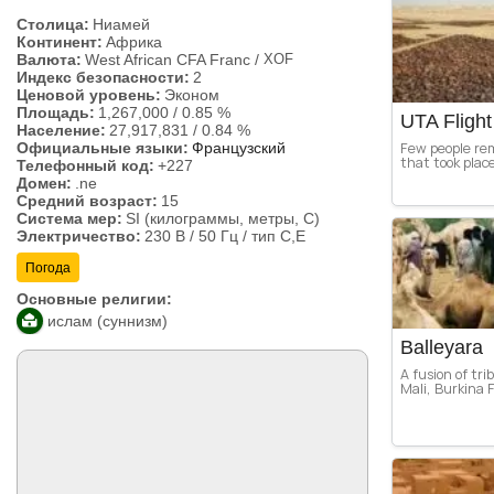
Столица:
Ниамей
Континент:
Африка
Валюта:
West African CFA Franc
/
XOF
Индекс безопасности:
2
Ценовой уровень:
Эконом
Площадь:
1,267,000
/
0.85 %
UTA Flight
Население:
27,917,831
/
0.84 %
Few people rem
Официальные языки:
Французский
that took plac
Телефонный код:
+227
Домен:
.ne
Средний возраст:
15
Система мер:
SI (килограммы, метры, C)
Электричество:
230 В / 50 Гц / тип C,E
Погода
Основные религии:
ислам (суннизм)
Balleyara
A fusion of tri
Mali, Burkina F