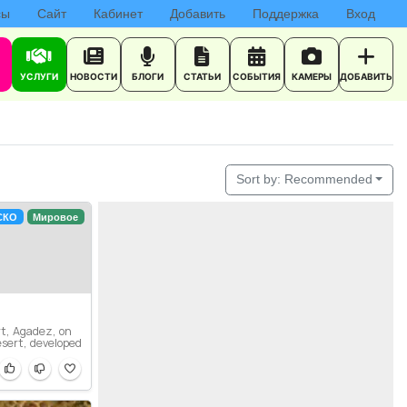
сы
Сайт
Кабинет
Добавить
Поддержка
Вход
УСЛУГИ
НОВОСТИ
БЛОГИ
СТАТЬИ
СОБЫТИЯ
КАМЕРЫ
ДОБАВИТЬ
Sort by:
Recommended
СКО
Мировое
t, Agadez, on
sert, developed