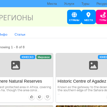
Места
Услуги
Туры
Ресур
РЕГИОНЫ
СТРАНЫ
МЕСТА
ТУРЫ
Инфо
Статьи
howing 1 - 8 of 8
ЮНЕСКО
Мировое
ЮНЕ
nere Natural Reserves
Historic Centre of Agadez
gest protected area in Africa, covering
Known as the gateway to the deser
n ha, though the area consi...
the southern edge of the Sahara de
...