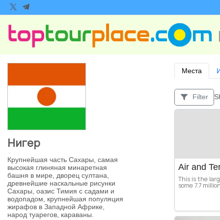
Места
S
Filter
Нигер
Крупнейшая часть Сахары, самая
Air and Te
высокая глиняная минаретная
башня в мире, дворец султана,
This is the lar
древнейшие наскальные рисунки
some 7.7 millio
Сахары, оазис Тимия с садами и
водопадом, крупнейшая популяция
жирафов в Западной Африке,
народ туарегов, караваны.