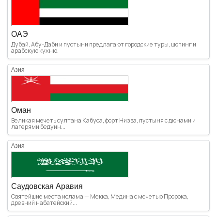
ОАЭ
Дубай, Абу-Даби и пустыни предлагают городские туры, шопинг и
арабскую кухню.
Азия
Оман
Великая мечеть султана Кабуса, форт Низва, пустыня с дюнами и
лагерями бедуин...
Азия
Саудовская Аравия
Святейшие места ислама — Мекка, Медина с мечетью Пророка,
древний набатейский...