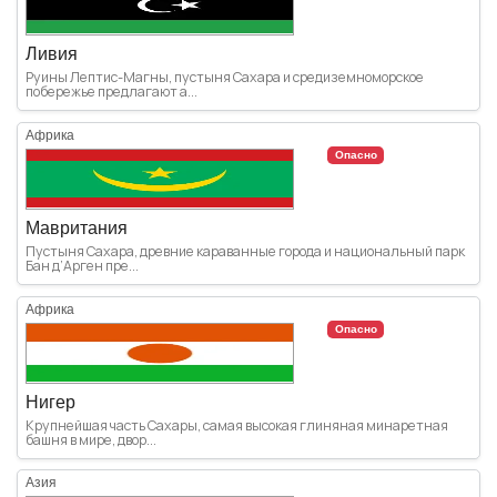
Ливия
Руины Лептис-Магны, пустыня Сахара и средиземноморское
побережье предлагают а...
Африка
Опасно
Мавритания
Пустыня Сахара, древние караванные города и национальный парк
Бан д’Арген пре...
Африка
Опасно
Нигер
Крупнейшая часть Сахары, самая высокая глиняная минаретная
башня в мире, двор...
Азия