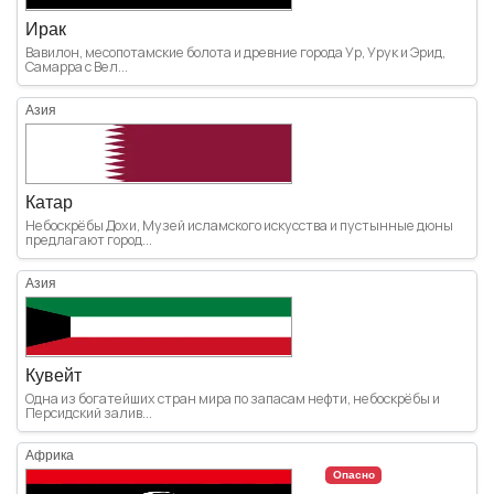
Ирак
Вавилон, месопотамские болота и древние города Ур, Урук и Эрид,
Самарра с Вел...
Азия
Катар
Небоскрёбы Дохи, Музей исламского искусства и пустынные дюны
предлагают город...
Азия
Кувейт
Одна из богатейших стран мира по запасам нефти, небоскрёбы и
Персидский залив...
Африка
Опасно