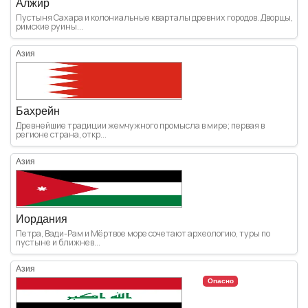
Алжир
Пустыня Сахара и колониальные кварталы древних городов. Дворцы,
римские руины...
Азия
Бахрейн
Древнейшие традиции жемчужного промысла в мире; первая в
регионе страна, откр...
Азия
Иордания
Петра, Вади-Рам и Мёртвое море сочетают археологию, туры по
пустыне и ближнев...
Азия
Опасно