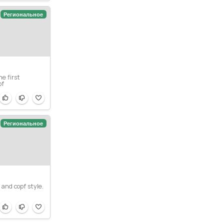
Региональное
e first
of
Региональное
 and copf style.