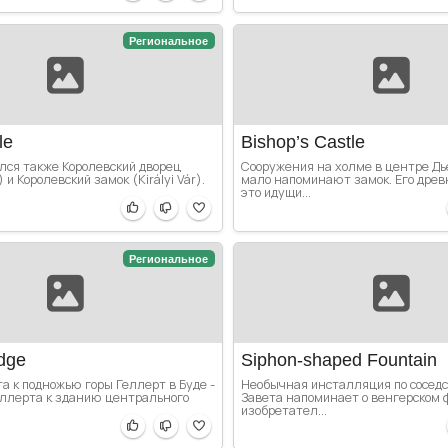
Региональное
le
Bishop’s Castle
лся также Королевский дворец
Сооружения на холме в центре Дь
a) и Королевский замок (Királyi Vár).
мало напоминают замок. Его древ
это идущи...
Региональное
idge
Siphon-shaped Fountain
а к подножью горы Геллерт в Буде -
Необычная инсталляция по соседс
еллерта к зданию центрального
Завета напоминает о венгерском 
изобретател...