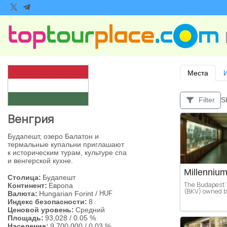
Места
S
Filter
Венгрия
Будапешт, озеро Балатон и
термальные купальни приглашают
к историческим турам, культуре спа
и венгерской кухне.
Millenniu
Столица:
Будапешт
The Budapest T
Континент:
Европа
(BKV) owned by
Валюта:
Hungarian Forint
/
HUF
Индекс безопасности:
8
Ценовой уровень:
Средний
Площадь:
93,028
/
0.05 %
Население:
9,700,000
/
0.03 %