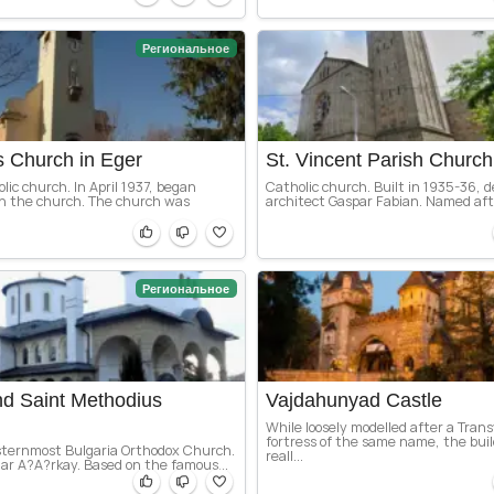
Региональное
s Church in Eger
St. Vincent Parish Church
ic church. In April 1937, began
Catholic church. Built in 1935-36, 
on the church. The church was
architect Gaspar Fabian. Named after
Региональное
and Saint Methodius
Vajdahunyad Castle
While loosely modelled after a Tran
fortress of the same name, the buil
esternmost Bulgaria Orthodox Church.
reall...
dar A?A?rkay. Based on the famous...