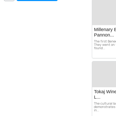
Millenary 
Pannon...
The first Bene
They went on 
found...
Tokaj Wine
L...
The cultural la
demonstrates t
in...