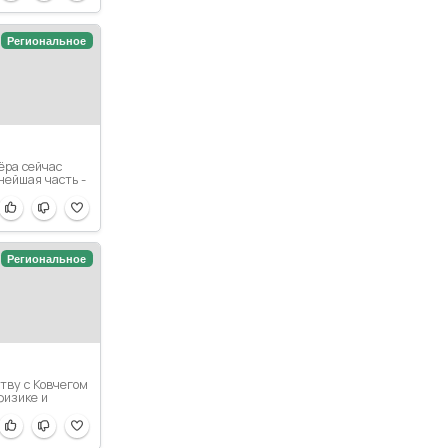
Региональное
ёра сейчас
нейшая часть -
Региональное
тву с Ковчегом
физике и