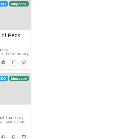
СКО
Мировое
s of Pecs
ries of
in the cemetery
СКО
Мировое
act that they
ea means that...