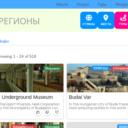
Места
Услуги
Туры
Ресур
РЕГИОНЫ
СТРАНЫ
МЕСТА
ТУРЫ
Инфо
howing 1 - 24 of 518
$
Мировое
ЮНЕСКО
Обязател
m Underground Museum
Budai Var
ransport Privately Held Corporation
In the Hungarian city of Buda there
 the Municipality of Budapest run...
most amazing castles in the world - 
Обязательно
$
Мировое
ЮНЕ