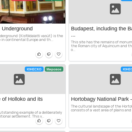
m Underground
Budapest, including the B
...
erground (Kisföldalatti vasút) is the
e in continental Europe and th...
This site has the remains of monu
the Roman city of Aquincum and the
o...
ЮНЕСКО
Мировое
ЮНЕ
 of Holloko and its
Hortobagy National Park -
The cultural landscape of the Hort
consists of a vast area of plains and 
 outstanding example of a deliberately
tional settlement. This v...