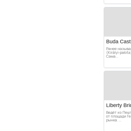
Buda Cast
Ранее называ
(Királyi-palot
Сама...
Liberty Br
Ведёт из Пешт
от площади Г
рынка. ...