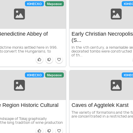
ЮНЕСКО
Мировое
ЮНЕ
Benedictine Abbey of
Early Christian Necropoli
(S...
dictine monks settled here in 996.
In the 4th century, a remarkable se
to convert the Hungarians, to
decorated tombs were constructed 
of th...
ЮНЕСКО
Мировое
ЮНЕ
 Region Historic Cultural
Caves of Aggtelek Karst
The variety of formations and the f
are concentrated in a restricted ar
ndscape of Tokaj graphically
he long tradition of wine production