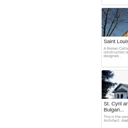
Saint Loui
A Roman Cathol
construction 
designed...
St. Cyril 
Bulgari...
This is the w
Architect: Ala