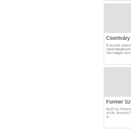
Csontvár
В музее хран
произведений
Чонтвари-Костк
Former Sz
Built by Feren
style. Around
w...