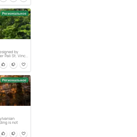
Региональное
designed by
 Pali St. Vinc...
Региональное
sylvanian
ding is not