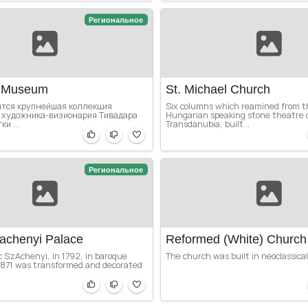
Региональное
y Museum
St. Michael Church
ится крупнейшая коллекция
Six columns which reamined from th
 художника-визионария Тивадара
Hungarian speaking stone theatre 
и ...
Transdanubia, built...
Региональное
achenyi Palace
Reformed (White) Church
c SzAchenyi, in 1792, in baroque
The church was built in neoclassical
 1871 was transformed and decorated