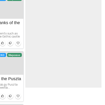
anks of the
ments such as
 Gothic castle
СКО
Мировое
 the Puszta
obá,gy Puszta
wetla...