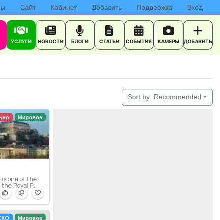
сы
Сайт
Кабинет
Добавить
Поддержка
Вход
УСЛУГИ
НОВОСТИ
БЛОГИ
СТАТЬИ
СОБЫТИЯ
КАМЕРЫ
ДОБАВИТЬ
Sort by:
Recommended
ьно
Мировое
 is one of the
the Royal P...
СКО
Мировое