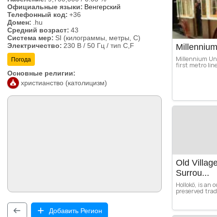
Официальные языки:
Венгерский
Телефонный код:
+36
Домен:
.hu
Средний возраст:
43
Система мер:
SI (килограммы, метры, C)
Электричество:
230 В / 50 Гц / тип C,F
Millenniu
Millennium Und
Погода
first metro lin
Основные религии:
христианство (католицизм)
Old Village
Surrou...
Hollokö, is an
preserved tradi
Добавить Регион