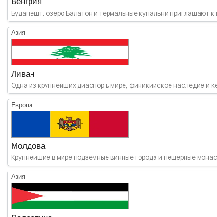
Венгрия
Будапешт, озеро Балатон и термальные купальни приглашают к и
Азия
Ливан
Одна из крупнейших диаспор в мире, финикийское наследие и кед
Европа
Молдова
Крупнейшие в мире подземные винные города и пещерные монасты
Азия