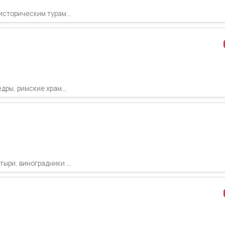
сторическим турам...
ры, римские храм...
ри, виноградники ...