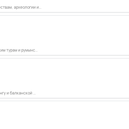
твам, археологии и...
м турам и румынс...
гу и балканской ...