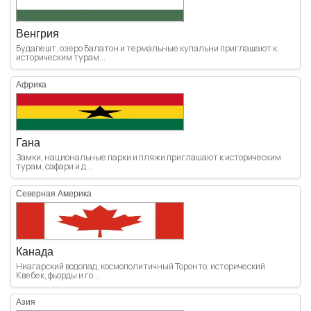
Венгрия
Будапешт, озеро Балатон и термальные купальни приглашают к
историческим турам...
Африка
Гана
Замки, национальные парки и пляжи приглашают к историческим
турам, сафари и д...
Северная Америка
Канада
Ниагарский водопад, космополитичный Торонто, исторический
Квебек, фьорды и го...
Азия