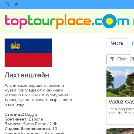
Места
S
Filter
Лихтенштейн
Альпийские вершины, замки и
музеи приглашают к хайкингу,
катанию на лыжах и культурным
турам, кухня включает сыры, вина
Vaduz Cas
и выпечку.
For a long peri
the late 15th a
Столица:
Вадуц
Континент:
Европа
Валюта:
Swiss Franc
/
CHF
Индекс безопасности:
10
Ценовой уровень:
Люксовый