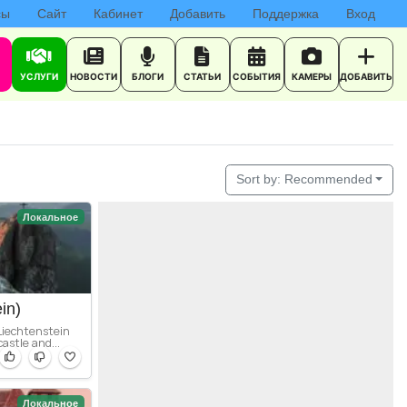
сы
Сайт
Кабинет
Добавить
Поддержка
Вход
УСЛУГИ
НОВОСТИ
БЛОГИ
СТАТЬИ
СОБЫТИЯ
КАМЕРЫ
ДОБАВИТЬ
Sort by:
Recommended
Локальное
in)
 Liechtenstein
castle and...
Локальное