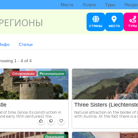
Места
Услуги
Туры
Ресур
РЕГИОНЫ
СТРАНЫ
МЕСТА
ТУРЫ
Инфо
Статьи
howing 1 - 4 of 4
Обязательно
Региональное
tle
Three Sisters (Liechtenste
od of time (since its construction in
Natural attraction on the border of
nd early 16th centuries) the ...
with Austria. At the foot there is a 
Локальное