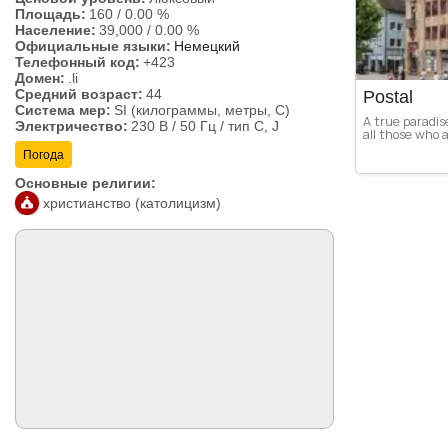
Площадь:
160
/
0.00 %
Население:
39,000
/
0.00 %
Официальные языки:
Немецкий
Телефонный код:
+423
Домен:
.li
Средний возраст:
44
Postal
Система мер:
SI (килограммы, метры, C)
A true paradise
Электричество:
230 В / 50 Гц / тип C, J
all those who a
Погода
Основные религии:
христианство (католицизм)