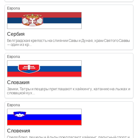
Европа
Сербия
Белградская крепость на слиянии Савы и Дуная, храм Святого Саввы
— один из кр...
Европа
Словакия
Замки, Татры и пещеры приглашают к хайкингу, катанию на лыжах и
словацкой кух...
Европа
Словения
Озеро Блед, пещеры и Альпы предлагают хайкинг, парусный спорт и