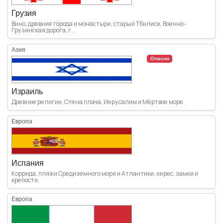
Грузия
Вино, древние города и монастыри, старый Тбилиси, Военно-
Грузинская дорога, г...
Азия
Опасно
Израиль
Древние религии, Стена плача, Иерусалим и Мёртвое море.
Европа
Испания
Коррида, пляжи Средиземного моря и Атлантики, херес, замки и
крепости.
Европа