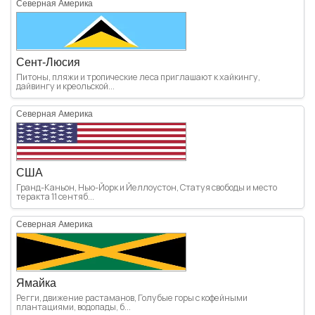
Северная Америка
Сент-Люсия
Питоны, пляжи и тропические леса приглашают к хайкингу,
дайвингу и креольской...
Северная Америка
США
Гранд-Каньон, Нью-Йорк и Йеллоустон, Статуя свободы и место
теракта 11 сентяб...
Северная Америка
Ямайка
Регги, движение растаманов, Голубые горы с кофейными
плантациями, водопады, б...