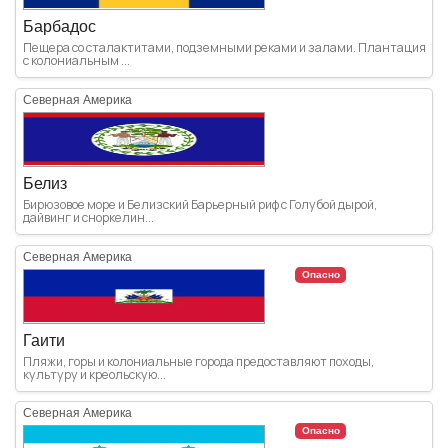
Барбадос
Пещера со сталактитами, подземными реками и залами. Плантация
с колониальным ...
Северная Америка
Белиз
Бирюзовое море и Белизский Барьерный риф с Голубой дырой,
дайвинг и сноркелин...
Северная Америка
Опасно
Гаити
Пляжи, горы и колониальные города предоставляют походы,
культуру и креольскую...
Северная Америка
Опасно