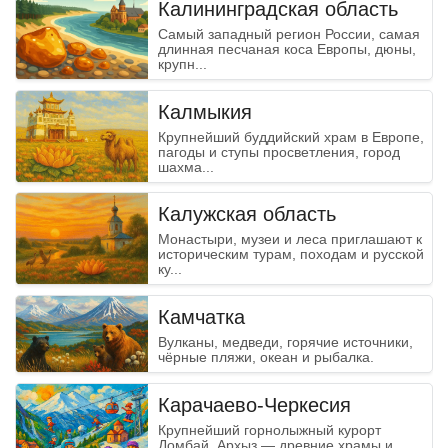
Калининградская область
Самый западный регион России, самая
длинная песчаная коса Европы, дюны,
крупн...
Калмыкия
Крупнейший буддийский храм в Европе,
пагоды и ступы просветления, город
шахма...
Калужская область
Монастыри, музеи и леса приглашают к
историческим турам, походам и русской
ку...
Камчатка
Вулканы, медведи, горячие источники,
чёрные пляжи, океан и рыбалка.
Карачаево-Черкесия
Крупнейший горнолыжный курорт
Домбай, Архыз — древние храмы и