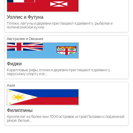
Уоллис и Футуна
Пляжи, лагуны и деревни приглашают к дайвингу, рыбалке и
полинезийской кухне.
Австралия и Океания
Фиджи
Коралловые рифы, пляжи и деревни приглашают к дайвингу,
парусному спорту и ос...
Азия
Филиппины
Архипелаг из более чем 7000 островов: остров Палаван с подземной
рекой, белые...