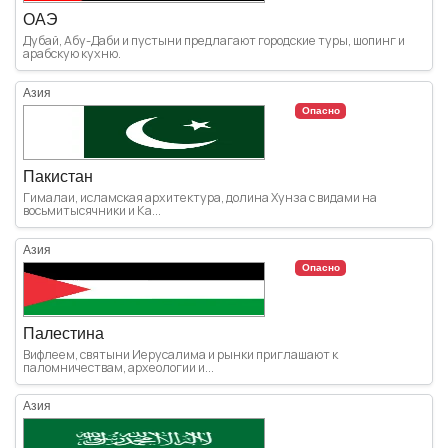
ОАЭ
Дубай, Абу-Даби и пустыни предлагают городские туры, шопинг и
арабскую кухню.
Азия
Опасно
Пакистан
Гималаи, исламская архитектура, долина Хунза с видами на
восьмитысячники и Ка...
Азия
Опасно
Палестина
Вифлеем, святыни Иерусалима и рынки приглашают к
паломничествам, археологии и...
Азия