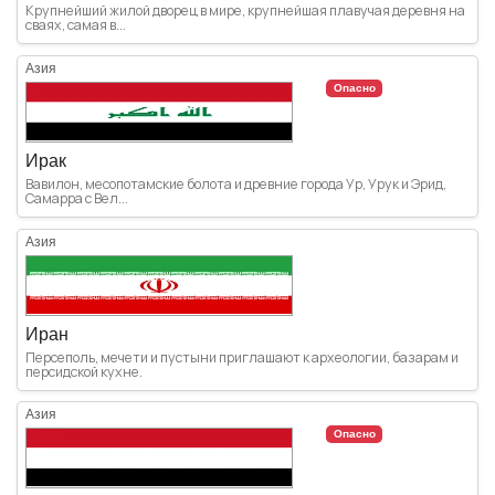
Крупнейший жилой дворец в мире, крупнейшая плавучая деревня на
сваях, самая в...
Азия
Опасно
Ирак
Вавилон, месопотамские болота и древние города Ур, Урук и Эрид,
Самарра с Вел...
Азия
Иран
Персеполь, мечети и пустыни приглашают к археологии, базарам и
персидской кухне.
Азия
Опасно