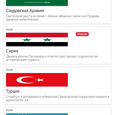
Саудовская Аравия
Святейшие места ислама — Мекка, Медина с мечетью Пророка,
древний набатейский...
Азия
Опасно
Сирия
Дамаск, руины Пальмиры и Алеппо приглашают к археологии,
историческим турам и...
Азия
Турция
Стамбул, Каппадокия и побережье Средиземного моря приглашают к
археологии, ха...
Азия