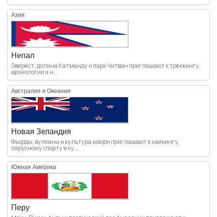
Азия
Непал
Эверест, долина Катманду и парк Читван приглашают к треккингу,
археологии и н...
Австралия и Океания
Новая Зеландия
Фьорды, вулканы и культура маори приглашают к хайкингу,
парусному спорту и ку...
Южная Америка
Перу